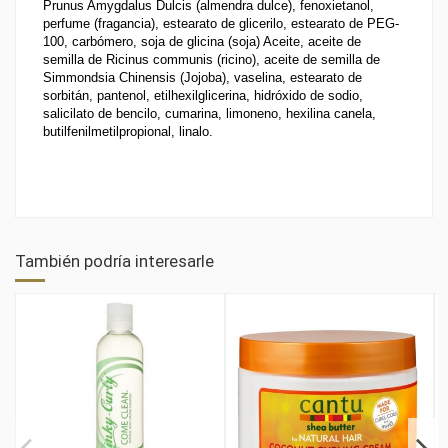
Prunus Amygdalus Dulcis (almendra dulce), fenoxietanol, 
perfume (fragancia), estearato de glicerilo, estearato de PEG-
100, carbómero, soja de glicina (soja) Aceite, aceite de 
semilla de Ricinus communis (ricino), aceite de semilla de 
Simmondsia Chinensis (Jojoba), vaselina, estearato de 
sorbitán, pantenol, etilhexilglicerina, hidróxido de sodio, 
salicilato de bencilo, cumarina, limoneno, hexilina canela, 
butilfenilmetilpropional, linalo.
También podría interesarle