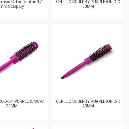
érmico C-Tourmaline 17
CEPILLO SCULPBY PURPLE IONIC-C
mm Sculp By
60MM
CULPBY PURPLE IONIC-C
CEPILLO SCULPBY PURPLE IONIC-C
28MM
23MM