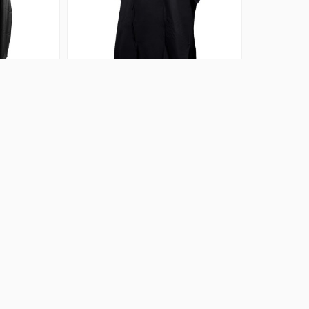
ENTANA I-
CAPA DE CORTE COLORES
BY
SCULPBY
sletter
Puede darse de baja en cualquier momento. Para ello, consulte nuestra informació