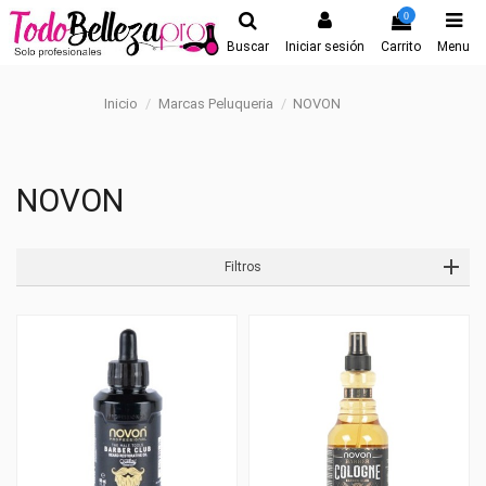
0
Buscar
Iniciar sesión
Carrito
Menu
Inicio
Marcas Peluqueria
NOVON
NOVON
Filtros