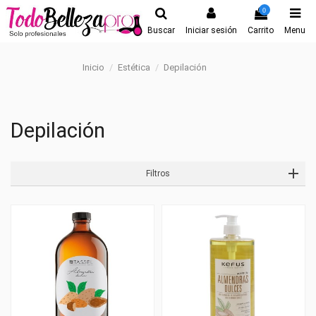
0
Buscar
Iniciar sesión
Carrito
Menu
Inicio
Estética
Depilación
Depilación
Filtros