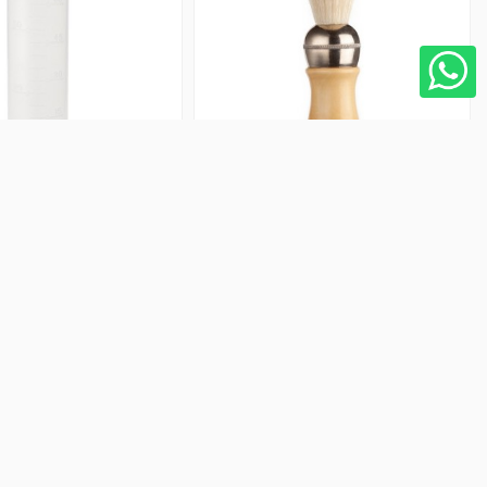
edidora Pequeña 60 ml
Brocha de Afeitado Cerda Color
Eurostil
blanco Eurostil