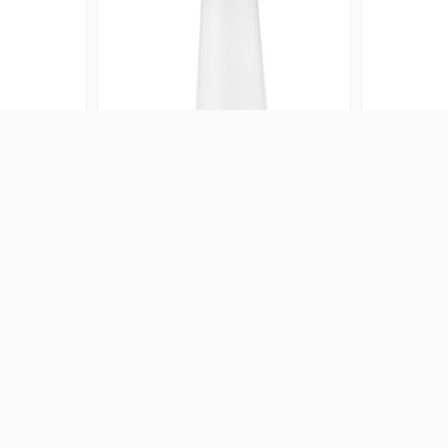
e máquinas
Botella Dosificadora Negra 120 ml
Botella M
il
Eurostil