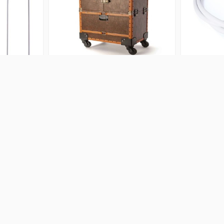
ber Go
Maletin Vintage Col XL Beardburys
Manguera