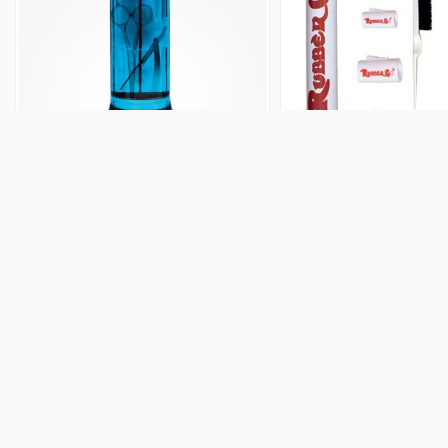
Jarra Esterilizadora 1100 ml Pb
Kit Recogidos Rub