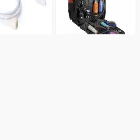
 Ducha Con Adaptador
Mochila Negra para Transporte de
Para Grifo AG
Utensilios Profesional Ag