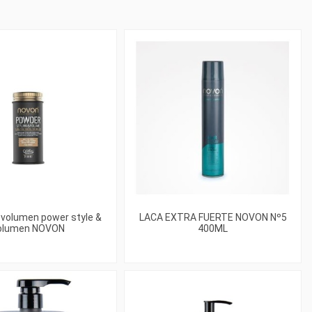
 volumen power style &
LACA EXTRA FUERTE NOVON Nº5
olumen NOVON
400ML